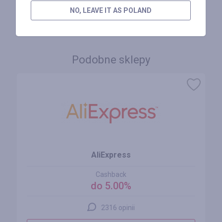
NO, LEAVE IT AS POLAND
ZALOGUJ SIĘ, ŻEBY ZOSTAWIĆ OPINIĘ
Podobne sklepy
AliExpress
Cashback
do 5.00%
2316 opinii