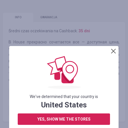
INFO
GWARANCJA
Średni czas oczekiwania na Cashback:
35 dni
В House прекрасно сочетается все — доступная цена,
оригинальные детали, уникальный дизайн, эффектные
образы. В ассортименте продукции бренда можно
встретить толстовки, блузки, шорты, юбки, свитера,
брюки, куртки, обувь и аксессуары. Огромное количество
товаров позволяет покупателям экспериментировать в
формировании собственного стиля и образа.
Новый клиент
5.00
%
We've determined that your country is
United States
Существующий клиент
5.00
%
YES, SHOW ME THE STORES