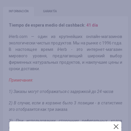
INFORMACIÓN
GARANTÍA
Tiempo de espera medio del cashback:
41 día
iHerb.com — один из крупнейших онлайн-магазинов
экологически чистых продуктов. Мы на рынке с 1996 года.
В настоящее время iHerb - это интернет-магазин
мирового уровня, предлагающий широкий выбор
фирменных натуральных продуктов, и наилучшие цены и
сроки доставки.
Примечания:
1) Заказы могут отображаться с задержкой до 24 часов
2) В случае, если в корзине было 3 позиции - в статистике
это отобразится как три заказа.
3) При использовании сторонних реферальных кодов
кэшбэк не начисляется (вида - WVH858
- три буквы и три-