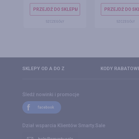
EPU
PRZEJDŹ DO SKLEPU
PRZEJDŹ DO SK
SZCZEGÓŁY
SZCZEGÓŁY
SKLEPY OD A DO Z
KODY RABATOWE
Śledź nowinki i promocje
facebook
Dział wsparcia Klientów Smarty.Sale