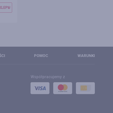
KLEPU
PRZEJDŹ DO SKLEPU
PRZEJDŹ DO 
SZCZEGÓŁY
SZCZEGÓŁ
ŚCI
POMOC
WARUNKI
Współpracujemy z