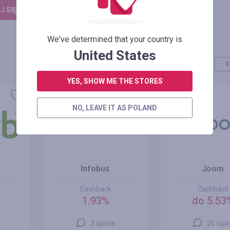
 SIĘ, ŻEBY ZOSTAWIĆ OPINIĘ
We've determined that your country is
United States
YES, SHOW ME THE STORES
NO, LEAVE IT AS POLAND
Infobus
Joom
Cashback
Cashback
1.93%
do 5.53
3 opinie
26 opin