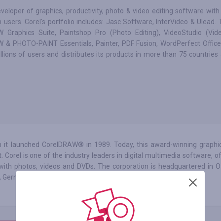
eveloper of graphics, productivity, photo & video editing software wit
n users. Corel's portfolio includes: Jasc Software, InterVideo & Ulead. 
 Graphics Suite, Paintshop Pro (Photo Editing), VideoStudio (Vide
 & PHOTO-PAINT Essentials, Painter, PDF Fusion, WordPerfect Office
llions of users and distributes its products in more than 75 countries
en it launched CorelDRAW® in 1989. Today, this award-winning graphi
Corel is one of the industry leaders in digital multimedia software, o
ith photos, videos and DVDs. The corporation is headquartered in O
n, Germany, China, Taiwan, and Japan.