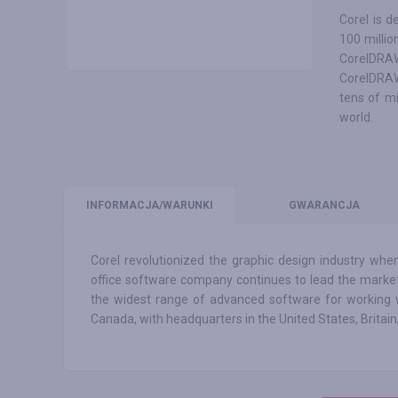
Corel is d
100 millio
CorelDRAW
CorelDRAW
tens of mi
world.
INFO
RMACJA/WARUNKI
GWARANCJA
Corel revolutionized the graphic design industry wh
office software company continues to lead the market. 
the widest range of advanced software for working w
Canada, with headquarters in the United States, Britai