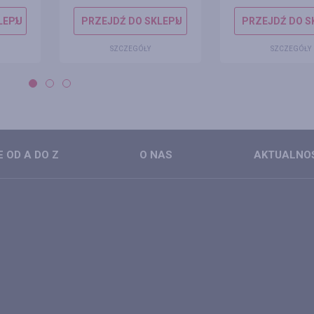
LEPU
PRZEJDŹ DO SKLEPU
PRZEJDŹ DO S
SZCZEGÓŁY
SZCZEGÓŁY
 OD A DO Z
O NAS
AKTUALNO