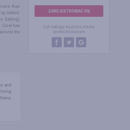
h more than
ZAREJESTROWAĆ SIĘ
Top Sellers:
o Editing),
. Corel has
Lub zaloguj się przez media
społecznościowe
 around the
cs and
ffering
ttawa,