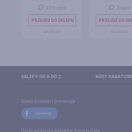
2316 opinii
0 opinii
EPU
PRZEJDŹ DO SKLEPU
PRZEJDŹ DO SK
SZCZEGÓŁY
SZCZEGÓŁY
SKLEPY OD A DO Z
KODY RABATOWE
Śledź nowinki i promocje
facebook
Dział wsparcia Klientów Smarty.Sale