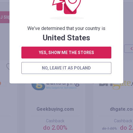
 SIĘ, ŻEBY ZOSTAWIĆ OPINIĘ
We've determined that your country is
United States
YES, SHOW ME THE STORES
promocja
+100%
NO, LEAVE IT AS POLAND
Geekbuying.com
dhgate.c
Cashback
Cashback
do 2.00%
do 2
do
1.00
%