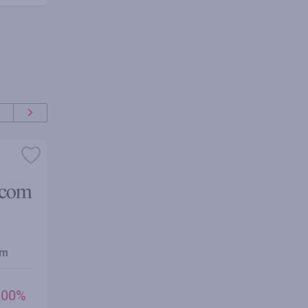
om
budujmase.pl
Trespass
Cashback
Cashbac
.00%
2.50%
3.50