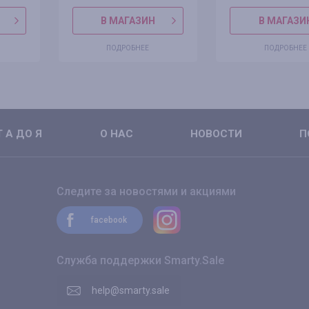
В МАГАЗИН
В МАГАЗИ
ПОДРОБНЕЕ
ПОДРОБНЕЕ
 А ДО Я
О НАС
НОВОСТИ
П
Следите за новостями и акциями
facebook
Служба поддержки Smarty.Sale
help@smarty.sale