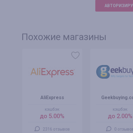
АВТОРИЗИРУ
Похожие магазины
om
AliExpress
Geekbuying.
кэшбэк
кэшбэк
до 5.00%
до 2.00%
2316 отзывов
0 отзыво