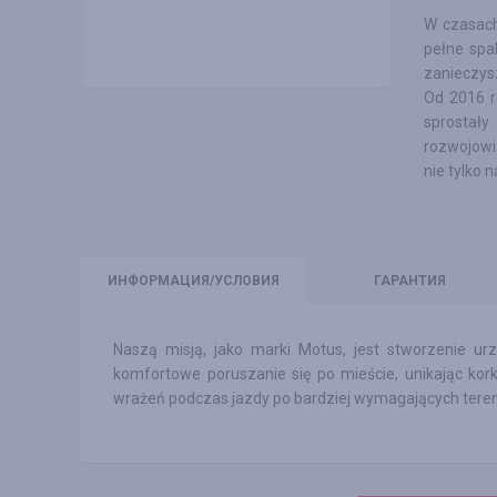
W czasach
pełne spal
zanieczysz
Od 2016 r
sprostały
rozwojowi 
nie tylko 
ИНФО
РМАЦИЯ/УСЛОВИЯ
ГАРАНТИЯ
Naszą misją, jako marki Motus, jest stworzenie u
komfortowe poruszanie się po mieście, unikając kork
wrażeń podczas jazdy po bardziej wymagających tere