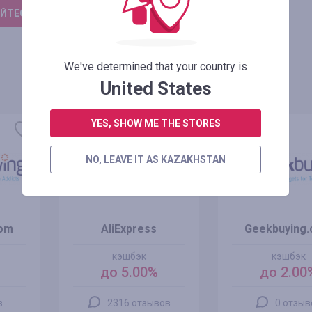
ЙТЕСЬ, ЧТОБЫ ОСТАВИТЬ ОТЗЫВ
We've determined that your country is
United States
YES, SHOW ME THE STORES
NO, LEAVE IT AS KAZAKHSTAN
com
AliExpress
Geekbuying
кэшбэк
кэшбэк
до 5.00%
до 2.00
в
2316 отзывов
0 отзыв