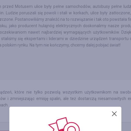
 przed Motusem ulice były pełne samochodów, autobusy pełne ludzi
in. Ludzie poruszali się powoli i stali w korkach, ulice były zatłoczon
czone. Postanowiliśmy znaleźć na to rozwiązanie i tak oto powstała f
oku, jako producent hulajnóg elektrycznych doskonalimy nasze produ
 oczekiwaniom nawet najbardziej wymagających użytkowników. Dzięk
staliśmy się ekspertami i liderami w dziedzinie urządzeń transportu 
na polskim rynku. Na tym nie kończymy, chcemy dalej pobijać świat!
rządzeń, które nie tylko pozwolą wszystkim użytkownikom na swob
ów i zmniejszając emisję spalin, ale też dostarczą niesamowitych em
nach.