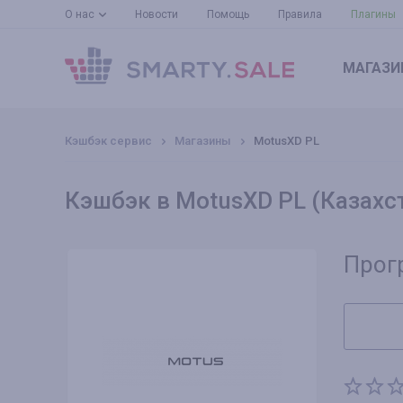
О нас
Новости
Помощь
Правила
Плагины
МАГАЗИ
Кэшбэк сервис
Магазины
MotusXD PL
Кэшбэк в MotusXD PL (Казахс
Прог