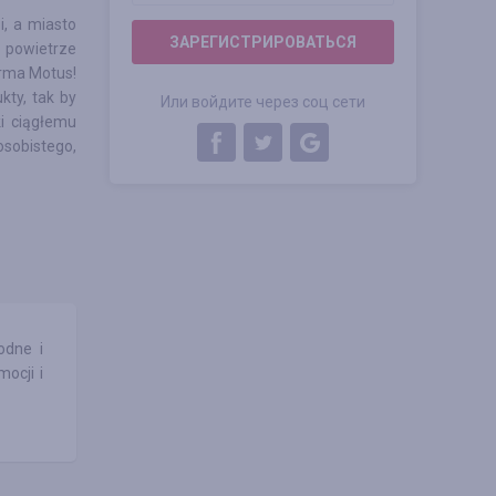
, a miasto
ЗАРЕГИСТРИРОВАТЬСЯ
e, powietrze
irma Motus!
kty, tak by
Или войдите через соц сети
i ciągłemu
osobistego,
odne i
ocji i