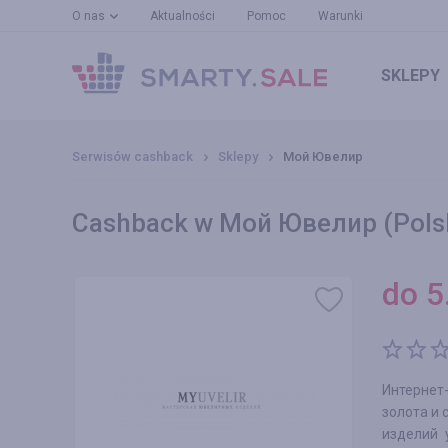
O nas
Aktualności
Pomoc
Warunki
SKLEPY
Serwisów cashback
Sklepy
Мой Ювелир
Cashback w Мой Ювелир (Pols
do
5
Интернет
золота и
изделий 