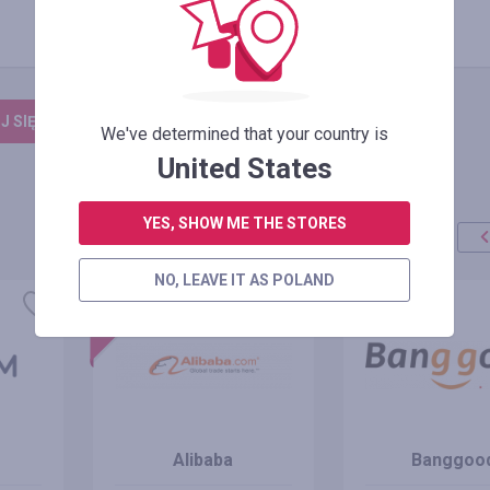
 SIĘ, ŻEBY ZOSTAWIĆ OPINIĘ
We've determined that your country is
United States
YES, SHOW ME THE STORES
NO, LEAVE IT AS POLAND
promocja
+100%
Alibaba
Banggoo