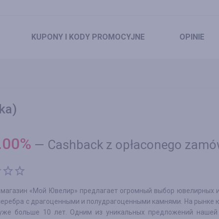
KUPONY
I KODY PROMOCYJNE
OPINIE
ka)
.00
%
—
Cashback z opłaconego zamó
-магазин «Мой Ювелир» предлагает огромный выбор ювелирных и
 серебра с драгоценными и полудрагоценными камнями. На рынке
уже больше 10 лет. Одним из уникальных предложений нашей