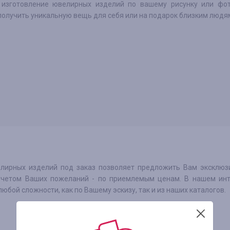
 изготовление ювелирных изделий по вашему рисунку или фот
получить уникальную вещь для себя или на подарок близким людя
лирных изделий под заказ позволяет предложить Вам эксклюз
учетом Ваших пожеланий - по приемлемым ценам. В нашем инт
бой сложности, как по Вашему эскизу, так и из наших каталогов.
1.90
%
Золото