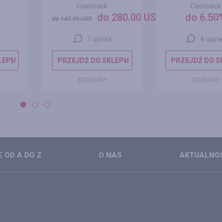
Cashback
Cashback
do 280.00 USD
do 6.50
do
140.00
USD
1 opinia
4 opini
LEPU
PRZEJDŹ DO SKLEPU
PRZEJDŹ DO S
SZCZEGÓŁY
SZCZEGÓŁY
 OD A DO Z
O NAS
AKTUALNO