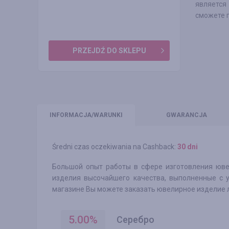
является
сможете 
PRZEJDŹ DO SKLEPU
INFO
RMACJA/WARUNKI
GWARANCJA
Średni czas oczekiwania na Cashback:
30 dni
Большой опыт работы в сфере изготовления юве
изделия высочайшего качества, выполненные с 
магазине Вы можете заказать ювелирное изделие лю
5.00
%
Серебро