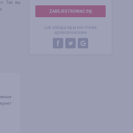
о. Так вы
м.
ZAREJESTROWAĆ SIĘ
Lub zaloguj się przez media
społecznościowe
ивные
ернет