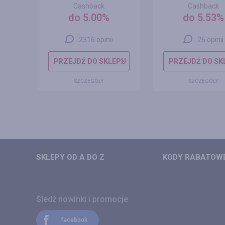
Cashback
Cashback
do 5.00%
do 5.53%
2316 opinii
26 opinii
EPU
PRZEJDŹ DO SKLEPU
PRZEJDŹ DO SK
SZCZEGÓŁY
SZCZEGÓŁY
SKLEPY OD A DO Z
KODY RABATOWE
Śledź nowinki i promocje
facebook