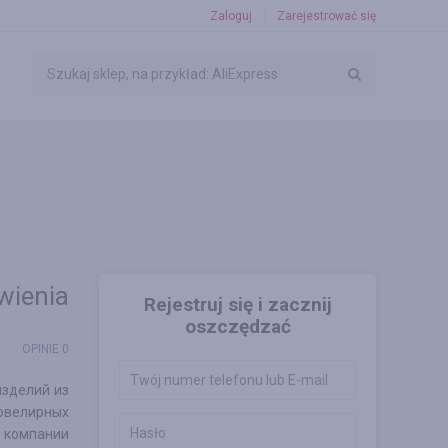
Zaloguj
Zarejestrować się
wienia
Rejestruj się i zacznij
oszczędzać
OPINIE 0
зделий из
 ювелирных
 компании