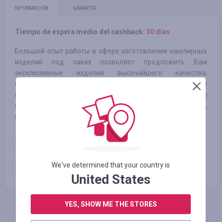
INFORMACIÓN
GARANTÍA
Tiempo de espera medio del cashback:
30 días
Большой опыт работы в сфере изготовления ювелирных
изделий под заказ позволяет предложить Вам
эксклюзивные изделия высочайшего качества,
выполненные с учетом Ваших пожеланий - по
приемлемым ценам. В нашем интернет магазине Вы
можете заказать ювелирное изделие любой сложности,
как по Вашему эскизу, так и из наших каталогов.
Серебро
5.00
%
We've determined that your country is
Золото
1.90
%
United States
YES, SHOW ME THE STORES
INICIE SESIÓN PARA DEJAR UNA RESEÑA