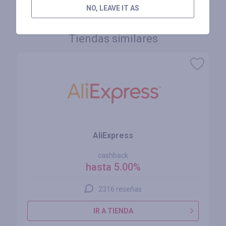
NO, LEAVE IT AS
Tiendas similares
AliExpress
cashback
hasta 5.00%
2316 reseñas
IR A TIENDA