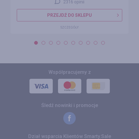
2316 opinii
PRZEJDŹ DO SKLEPU
SZCZEGÓŁY
Współpracujemy z
Śledź nowinki i promocje
Dział wsparcia Klientów Smarty.Sale