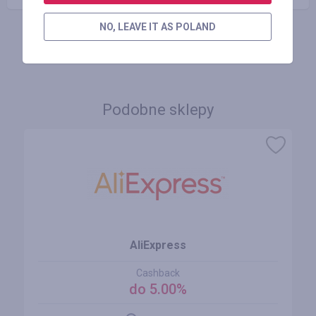
NO, LEAVE IT AS POLAND
ZALOGUJ SIĘ, ŻEBY ZOSTAWIĆ OPINIĘ
Podobne sklepy
AliExpress
Cashback
do 5.00%