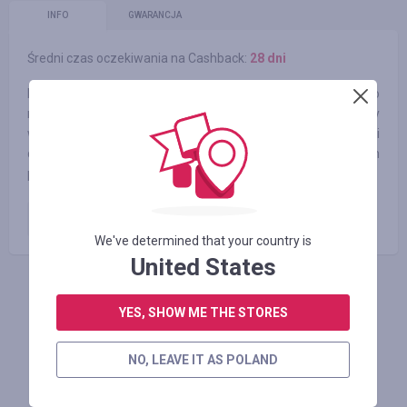
INFO
GWARANCJA
Średni czas oczekiwania na Cashback:
28 dni
Hasło „Nadaj ton swojemu domowi” wywodzi się z naszego
niezłomnego pragnienia i misji, jako miłośników muzyki, aby
wnieść więcej muzyki i spokojnych chwil do Waszego życia i
domów poprzez tworzenie pięknych i funkcjonalnych
produktów.
Zamówienie opłacone
4.00
%
We've determined that your country is
United States
ZALOGUJ SIĘ, ŻEBY ZOSTAWIĆ OPINIĘ
YES, SHOW ME THE STORES
NO, LEAVE IT AS POLAND
Podobne sklepy