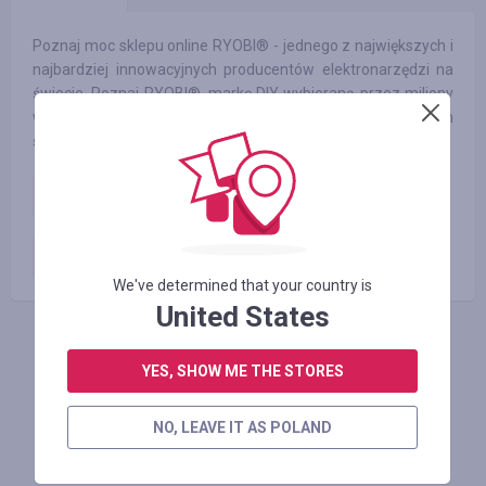
Poznaj moc sklepu online RYOBI® - jednego z największych i
najbardziej innowacyjnych producentów elektronarzędzi na
świecie. Poznaj RYOBI®, markę DIY wybieraną przez miliony
właścicieli domów, ogrodników i entuzjastów na całym
świecie.
Zamówienie opłacone
2.00
%
Ryobi_reklamacje
2.00
%
We've determined that your country is
United States
ZALOGUJ SIĘ, ŻEBY ZOSTAWIĆ OPINIĘ
YES, SHOW ME THE STORES
NO, LEAVE IT AS POLAND
Podobne sklepy