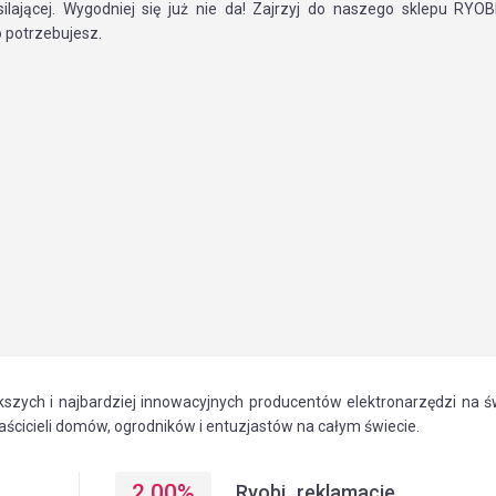
asilającej. Wygodniej się już nie da! Zajrzyj do naszego sklepu RYOB
 potrzebujesz.
szych i najbardziej innowacyjnych producentów elektronarzędzi na św
ścicieli domów, ogrodników i entuzjastów na całym świecie.
2.00
%
Ryobi_reklamacje