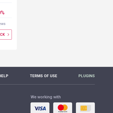
cashback
0%
up to 5.00%
iews
2316 reviews
ACK
GET CASHBACK
MORE
HELP
TERMS OF USE
PLUGINS
We working with