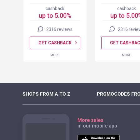
cashback
cashback
up to 5.00%
up to 5.00
s
2316 reviews
2316 revie
K
GET CASHBACK
GET CASHBA
MORE
MORE
SHOPS FROM A TO Z
PROMOCODES FRO
More sales
in our mobile app