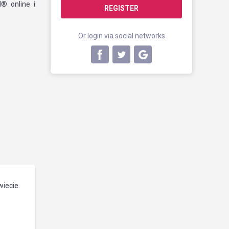
I® online i
REGISTER
Or login via social networks
iecie.