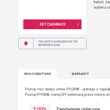
baterii z
wybierz co
GET CASHBACK
THE SHOP IS AVAILABLE VIA THE
BROWSER PLUGIN
INFO
/CONDITIONS
WARRANTY
Poznaj moc sklepu online RYOBI® - jednego z najwięk
Poznaj RYOBI®, markę DIY wybieraną przez miliony wła
2.00
%
Zamówienie opłacone