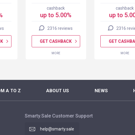
cashback
cashback
%
up to 5.00%
up to 5.0
ws
2316 reviews
2316 rev
CK
GET CASHBACK
GET CASHB
MORE
MORE
M A TO Z
ABOUT US
NEWS
Smarty.Sale Customer Support
help@smarty.sale