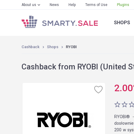
About us
News
Help
Terms of Use
Plugins
SHOPS
Cashback
Shops
RYOBI
Cashback from RYOBI (United S
2.00
RYOBI® -
dosłownie
200 w sys