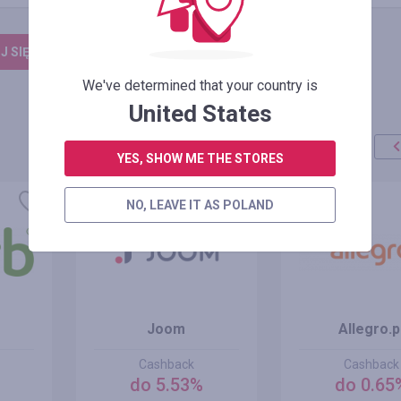
 SIĘ, ŻEBY ZOSTAWIĆ OPINIĘ
We've determined that your country is
United States
YES, SHOW ME THE STORES
NO, LEAVE IT AS POLAND
Joom
Allegro.p
Cashback
Cashback
do 5.53%
do 0.65