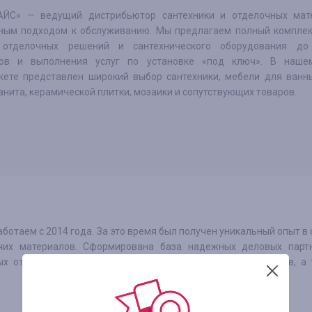
ЙС» — ведущий дистрибьютор сантехники и отделочных мат
ным подходом к обслуживанию. Мы предлагаем полный комплекс
 отделочных решений и сантехнического оборудования до
лов и выполнения услуг по установке «под ключ». В наше
кете представлен широкий выбор сантехники, мебели для ванны
нита, керамической плитки, мозаики и сопутствующих товаров.
ботаем с 2014 года. За это время был получен уникальный опыт в
очих материалов. Сформирована база надежных деловых партн
х отделочных решений, сантехники, сопутствующих товаров, а