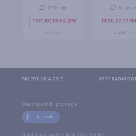
2316 opinii
62 opinie
EPU
PRZEJDŹ DO SKLEPU
PRZEJDŹ DO SK
SZCZEGÓŁY
SZCZEGÓŁY
SKLEPY OD A DO Z
KODY RABATOWE
Śledź nowinki i promocje
facebook
Dział wsparcia Klientów Smarty.Sale