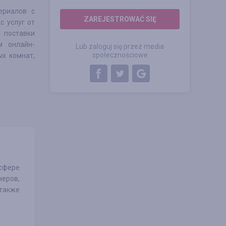
ериалов с
ZAREJESTROWAĆ SIĘ
 услуг от
 поставки
м онлайн-
Lub zaloguj się przez media
społecznościowe
х комнат,
 сфере
еров,
 также