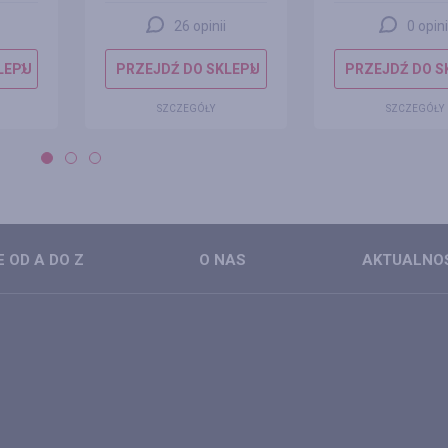
26 opinii
0 opini
LEPU
PRZEJDŹ DO SKLEPU
PRZEJDŹ DO S
SZCZEGÓŁY
SZCZEGÓŁY
 OD A DO Z
O NAS
AKTUALNO