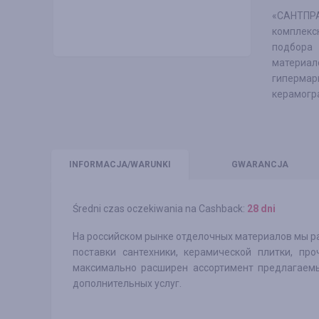
«САНТПРА
комплекс
подбора
материа
гипермар
керамогра
INFO
RMACJA/WARUNKI
GWARANCJA
Średni czas oczekiwania na Cashback:
28 dni
На российском рынке отделочных материалов мы ра
поставки сантехники, керамической плитки, пр
максимально расширен ассортимент предлагаемы
дополнительных услуг.