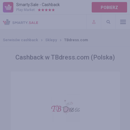
Smarty.Sale - Cashback
POBIERZ
Play Market:
POMOC
WARUNKI
Serwisów cashback
Sklepy
TBdress.com
Cashback w TBdress.com (Polska)