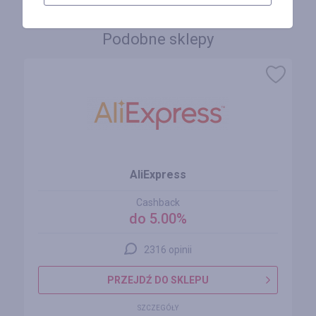
Podobne sklepy
AliExpress
Cashback
do 5.00%
2316 opinii
PRZEJDŹ DO SKLEPU
SZCZEGÓŁY