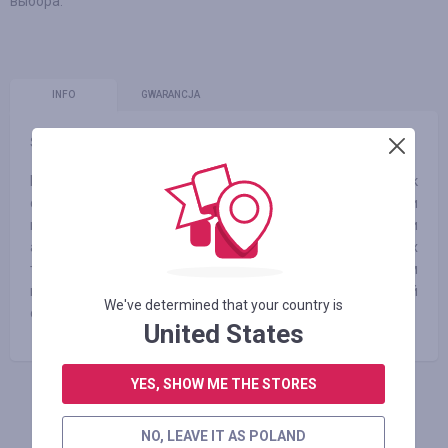
выбора.
INFO
GWARANCJA
Średni czas oczekiwania na Cashback:
60 dni
Магазин специализируется на таких категориях, как
свадебные платья, платья для выпускного вечера и
платья для праздников, а также женская одежда, обувь и
аксессуары. TBDress придерживается последних
тенденций в моде, чтобы помочь своим клиентам
выглядеть так, как им хочется с помощью качественной
We've determined that your country is
одежды по самым низким ценам.
United States
YES, SHOW ME THE STORES
ZALOGUJ SIĘ, ŻEBY ZOSTAWIĆ OPINIĘ
NO, LEAVE IT AS POLAND