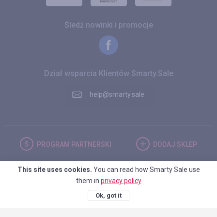
Śledź nowinki i promocje
Dział wsparcia Klientów Smarty.Sale
help@smarty.sale
PROGRAM
PARTNERSKI
DODAJ
SKLEP
This site uses cookies.
You can read how Smarty Sale use
POLSKA
them in
privacy policy
Ok, got it
© 2026. Smarty.Sale. All rights reserved.
Umowa kliencka
Polityka
prywatności