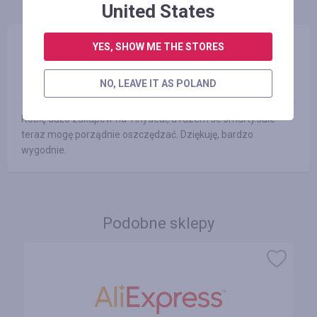
United States
Daniel Machnowski
YES, SHOW ME THE STORES
07.07.2016 15:33
Ocena:
NO, LEAVE IT AS POLAND
Robię dużo zakupów na Tinydeal, a razem se smarty.sale
teraz mogę porządnie oszczędzać. Dziękuję, bardzo
wygodnie.
Podobne sklepy