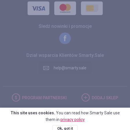
Śledź nowinki i promocje
Dział wsparcia Klientów Smarty.Sale
help@smarty.sale
PROGRAM
PARTNERSKI
DODAJ
SKLEP
This site uses cookies.
You can read how Smarty Sale use
POLSKA
them in
privacy policy
Ok, got it