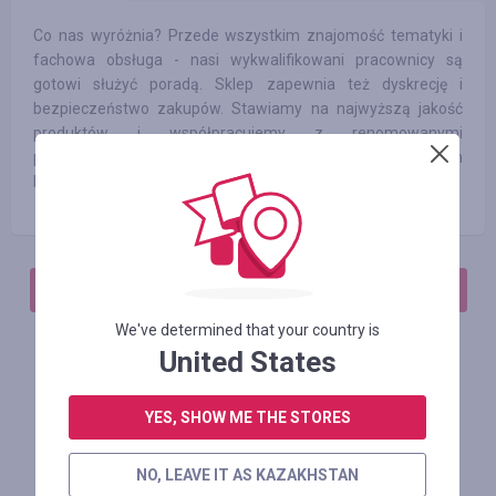
Co nas wyróżnia? Przede wszystkim znajomość tematyki i
fachowa obsługa - nasi wykwalifikowani pracownicy są
gotowi służyć poradą. Sklep zapewnia też dyskrecję i
bezpieczeństwo zakupów. Stawiamy na najwyższą jakość
produktów i współpracujemy z renomowanymi
producentami, by zapewnić naszym klientom
bezpieczeństwo.
АВТОРИЗИРУЙТЕСЬ, ЧТОБЫ ОСТАВИТЬ ОТЗЫВ
We've determined that your country is
United States
Похожие магазины
YES, SHOW ME THE STORES
NO, LEAVE IT AS KAZAKHSTAN