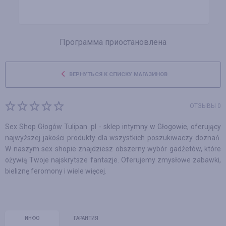
Программа приостановлена
ВЕРНУТЬСЯ К СПИСКУ МАГАЗИНОВ
ОТЗЫВЫ 0
Sex Shop Głogów Tulipan .pl - sklep intymny w Głogowie, oferujący
najwyższej jakości produkty dla wszystkich poszukiwaczy doznań.
W naszym sex shopie znajdziesz obszerny wybór gadżetów, które
ożywią Twoje najskrytsze fantazje. Oferujemy zmysłowe zabawki,
bieliznę feromony i wiele więcej.
ИНФО
ГАРАНТИЯ