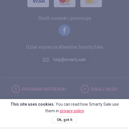
Śledź nowinki i promocje
Dział wsparcia Klientów Smarty.Sale
help@smarty.sale
PROGRAM
PARTNERSKI
DODAJ
SKLEP
This site uses cookies.
You can read how Smarty Sale use
POLSKA
them in
privacy policy
Ok, got it
© 2026. Smarty.Sale. All rights reserved.
Umowa kliencka
Polityka