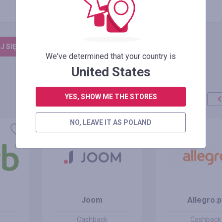
 SIĘ, ŻEBY ZOSTAWIĆ OPINIĘ
We've determined that your country is
United States
YES, SHOW ME THE STORES
NO, LEAVE IT AS POLAND
Joom
Allegro.p
Cashback
Cashback