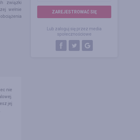
ch związki
szej wełnie
ZAREJESTROWAĆ SIĘ
obciążenia
Lub zaloguj się przez media
społecznościowe
ec nie
lowej.
sz jej
.