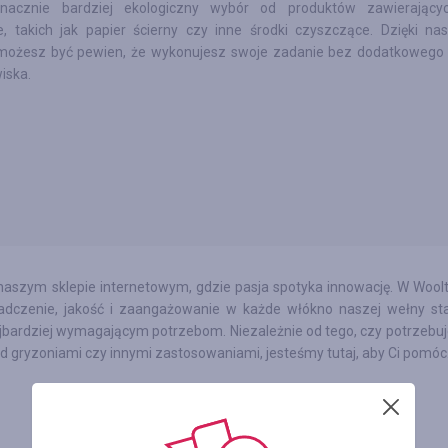
znacznie bardziej ekologiczny wybór od produktów zawierający
, takich jak papier ścierny czy inne środki czyszczące. Dzięki na
 możesz być pewien, że wykonujesz swoje zadanie bez dodatkowego 
iska.
aszym sklepie internetowym, gdzie pasja spotyka innowację. W Woolt
iadczenie, jakość i zaangażowanie w każde włókno naszej wełny sta
ajbardziej wymagającym potrzebom. Niezależnie od tego, czy potrzebuje
d gryzoniami czy innymi zastosowaniami, jesteśmy tutaj, aby Ci pomóc