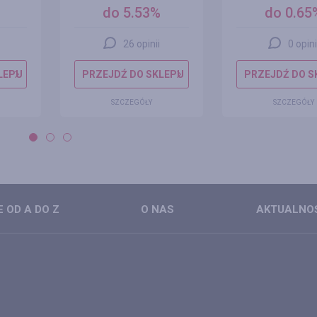
do 5.53%
do 0.65
26 opinii
0 opini
LEPU
PRZEJDŹ DO SKLEPU
PRZEJDŹ DO S
SZCZEGÓŁY
SZCZEGÓŁY
 OD A DO Z
O NAS
AKTUALNO