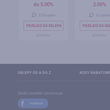
do 5.00%
2.00%
2316 opinii
62 opinie
EPU
PRZEJDŹ DO SKLEPU
PRZEJDŹ DO SK
SZCZEGÓŁY
SZCZEGÓŁY
SKLEPY OD A DO Z
KODY RABATOWE
Śledź nowinki i promocje
facebook