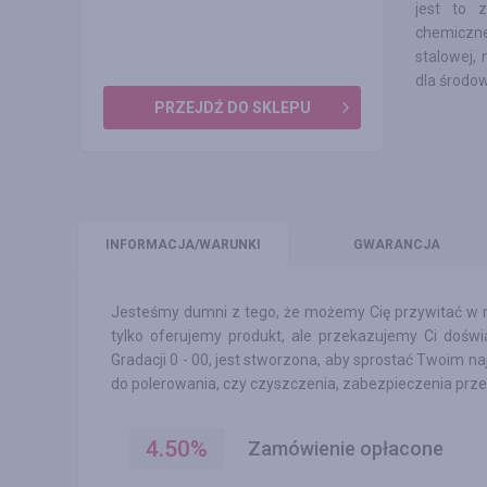
jest to 
chemiczne
stalowej,
dla środow
PRZEJDŹ DO SKLEPU
INFO
RMACJA/WARUNKI
GWARANCJA
Jesteśmy dumni z tego, że możemy Cię przywitać w n
tylko oferujemy produkt, ale przekazujemy Ci dośw
Gradacji 0 - 00, jest stworzona, aby sprostać Twoim n
do polerowania, czy czyszczenia, zabezpieczenia prze
4.50
%
Zamówienie opłacone