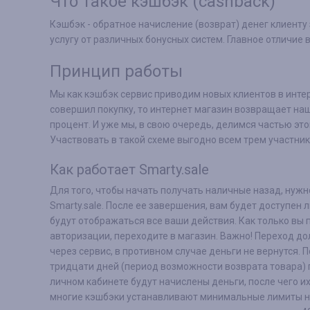
Что такое кэшбэк (cashback)
Кэшбэк - обратное начисление (возврат) денег клиенту 
услугу от различных бонусных систем. Главное отличие 
Принцип работы
Мы как кэшбэк сервис приводим новых клиентов в интер
совершил покупку, то интернет магазин возвращает н
процент. И уже мы, в свою очередь, делимся частью это
Участвовать в такой схеме выгодно всем трем участник
Как работает Smarty.sale
Для того, чтобы начать получать наличные назад, нужн
Smarty.sale. После ее завершения, вам будет доступен 
будут отображаться все ваши действия. Как только вы 
авторизации, переходите в магазин. Важно! Переход д
через сервис, в противном случае деньги не вернутся. П
тридцати дней (период возможности возврата товара) п
личном кабинете будут начислены деньги, после чего их
многие кэшбэки устанавливают минимальные лимиты н