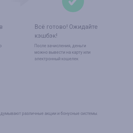
в
Всё готово! Ожидайте
кэшбэк!
о
После зачисления, деньги
можно вывести на карту или
электронный кошелек
ридумывают различные акции и бонусные системы.