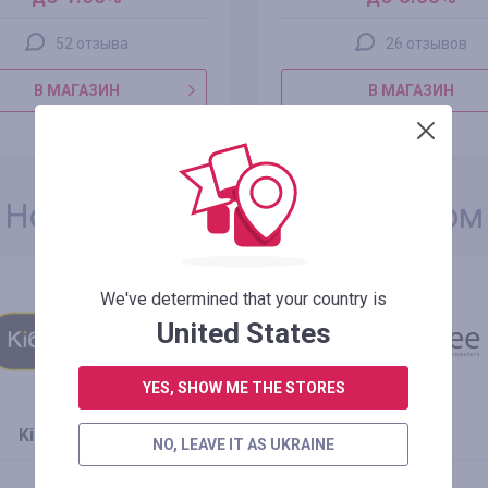
52 отзыва
26 отзывов
В МАГАЗИН
В МАГАЗИН
ПОДРОБНЕЕ
ПОДРОБНЕЕ
Новые магазины с кэшбэком
We've determined that your country is
United States
YES, SHOW ME THE STORES
Kibernetiki UA
Ucoffee
NO, LEAVE IT AS UKRAINE
кэшбэк
кэшбэк