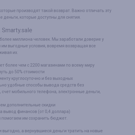
 которые производят такой возврат. Важно отличать эту
ые деньги, которые доступны для снятия.
Smarty.sale
более миллиона человек. Мы заработали доверие у
 им выгодные условия, вовремя возвращая все
живая их.
т более чем с 2200 магазинами по всему миру
уть до 50% стоимости
иенту круглосуточно и без выходных
ьно удобные способы вывода средств без
, счет мобильного телефона, электронные деньги,
аем дополнительные скидки
а вывод финансов (от 0,4 доллара)
и помогаем им сохранить бюджет.
 выгодно, а вернувшиеся деньги тратить на новые