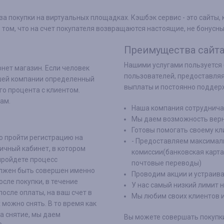
за покупки на виртуальных площадках. Кэшбэк сервис - это сайты,
в том, что на счет покупателя возвращаются настоящие, не бонусн
Преимущества сайта 
Нашими услугами пользуется 
нет магазин. Если человек
пользователей, предоставляя
ашей компании определенный
выплаты и постоянно поддер
го процента с клиентом.
ам.
Наша компания сотрудничае
Мы даем возможность верн
Готовы помогать своему кл
о пройти регистрацию на
- Предоставляем максимал
личный кабинет, в котором
комиссии(банковская карта
пройдете процесс
почтовые переводы)
олжен быть совершен именно
Проводим акции и устраив
осле покупки, в течение
У нас самый низкий лимит н
осле оплаты, на ваш счет в
Мы любим своих клиентов 
 можно снять. В то время как
а снятие, мы даем
Вы можете совершать покупки