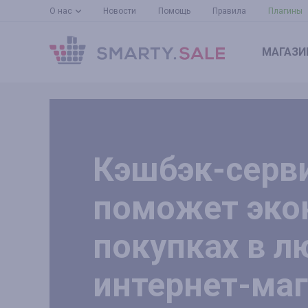
О нас
Новости
Помощь
Правила
Плагины
МАГАЗИ
Кэшбэк-серви
поможет эко
покупках в 
интернет-маг