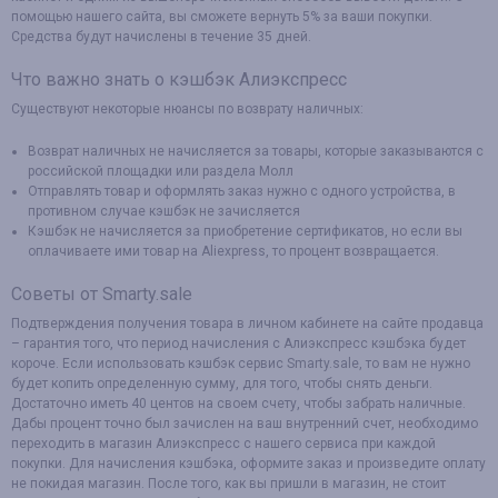
помощью нашего сайта, вы сможете вернуть 5% за ваши покупки.
Средства будут начислены в течение 35 дней.
Что важно знать о кэшбэк Алиэкспресс
Существуют некоторые нюансы по возврату наличных:
Возврат наличных не начисляется за товары, которые заказываются с
российской площадки или раздела Молл
Отправлять товар и оформлять заказ нужно с одного устройства, в
противном случае кэшбэк не зачисляется
Кэшбэк не начисляется за приобретение сертификатов, но если вы
оплачиваете ими товар на Aliexpress, то процент возвращается.
Советы от Smarty.sale
Подтверждения получения товара в личном кабинете на сайте продавца
– гарантия того, что период начисления с Алиэкспресс кэшбэка будет
короче. Если использовать кэшбэк сервис Smarty.sale, то вам не нужно
будет копить определенную сумму, для того, чтобы снять деньги.
Достаточно иметь 40 центов на своем счету, чтобы забрать наличные.
Дабы процент точно был зачислен на ваш внутренний счет, необходимо
переходить в магазин Алиэкспресс с нашего сервиса при каждой
покупки. Для начисления кэшбэка, оформите заказ и произведите оплату
не покидая магазин. После того, как вы пришли в магазин, не стоит