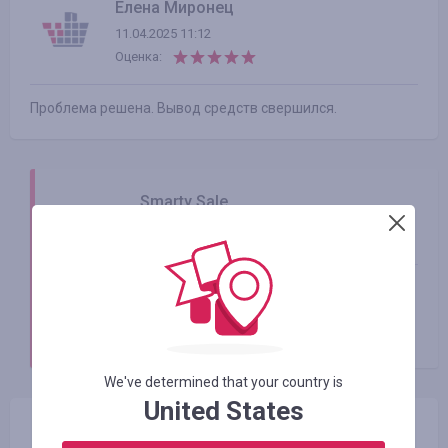
Елена Миронец
11.04.2025 11:12
Оценка:
Проблема решена. Вывод средств свершился.
Smarty Sale
11.04.2025
Вітаю
Дякую, що повідомили) Гарного дня)
З повагою, Smarty.Sale
We've determined that your country is
United States
Джон Ракфеллер