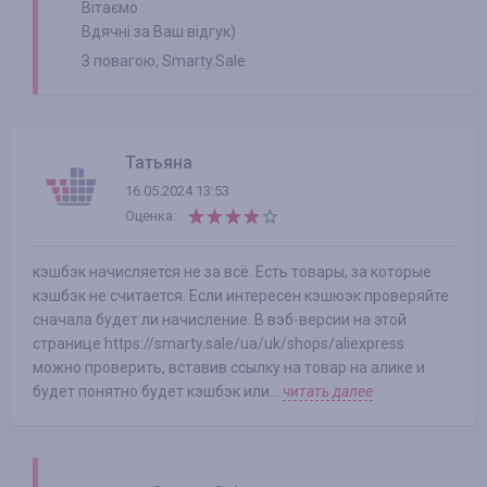
Вітаємо
Вдячні за Ваш відгук)
З повагою, Smarty.Sale
Татьяна
16.05.2024 13:53
Оценка:
кэшбэк начисляется не за всё. Есть товары, за которые
кэшбэк не считается. Если интересен кэшюэк проверяйте
сначала будет ли начисление. В вэб-версии на этой
странице https://smarty.sale/ua/uk/shops/aliexpress
можно проверить, вставив ссылку на товар на алике и
будет понятно будет кэшбэк или...
читать далее