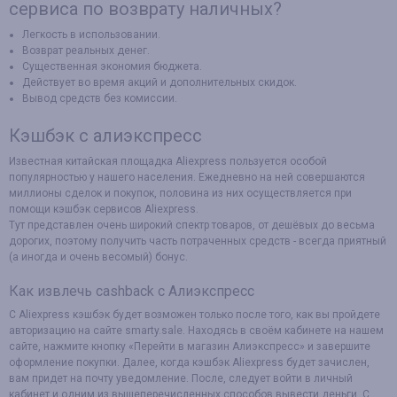
сервиса по возврату наличных?
Легкость в использовании.
Возврат реальных денег.
Существенная экономия бюджета.
Действует во время акций и дополнительных скидок.
Вывод средств без комиссии.
Кэшбэк с алиэкспресс
Известная китайская площадка Aliexpress пользуется особой
популярностью у нашего населения. Ежедневно на ней совершаются
миллионы сделок и покупок, половина из них осуществляется при
помощи кэшбэк сервисов Aliexpress.
Тут представлен очень широкий спектр товаров, от дешёвых до весьма
дорогих, поэтому получить часть потраченных средств - всегда приятный
(а иногда и очень весомый) бонус.
Как извлечь cashback с Алиэкспресс
С Aliexpress кэшбэк будет возможен только после того, как вы пройдете
авторизацию на сайте smarty.sale. Находясь в своём кабинете на нашем
сайте, нажмите кнопку «Перейти в магазин Алиэкспресс» и завершите
оформление покупки. Далее, когда кэшбэк Aliexpress будет зачислен,
вам придет на почту уведомление. После, следует войти в личный
кабинет и одним из вышеперечисленных способов вывести деньги. С