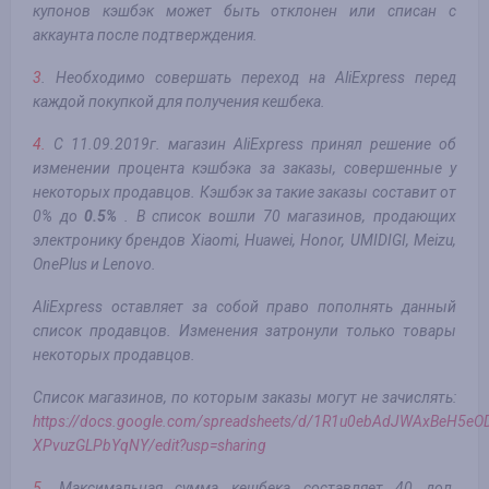
купонов кэшбэк может быть отклонен или списан с
аккаунта после подтверждения.
3
. Необходимо совершать переход на AliExpress перед
каждой покупкой для получения кешбека.
4.
С 11.09.2019г. магазин AliExpress принял решение об
изменении процента кэшбэка за заказы, совершенные у
некоторых продавцов. Кэшбэк за такие заказы составит от
0% до
0.5%
. В список вошли 70 магазинов, продающих
электронику брендов Xiaomi, Huawei, Honor, UMIDIGI, Meizu,
OnePlus и Lenovo.
AliExpress оставляет за собой право пополнять данный
список продавцов. Изменения затронули только товары
некоторых продавцов.
Список магазинов, по которым заказы могут не зачислять:
https://docs.google.com/spreadsheets/d/1R1u0ebAdJWAxBeH5e
XPvuzGLPbYqNY/edit?usp=sharing
5.
Максимальная сумма кешбека составляет 40 дол.