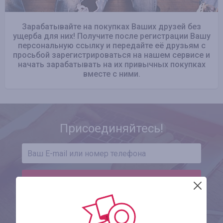
Зарабатывайте на покупках Ваших друзей без
ущерба для них! Получите после регистрации Вашу
персональную ссылку и передайте её друзьям с
просьбой зарегистрироваться на нашем сервисе и
начать зарабатывать на их привычных покупках
вместе с ними.
Присоединяйтесь!
ЗАРЕГИСТРИРОВАТЬСЯ
Уже зарегистрированы?