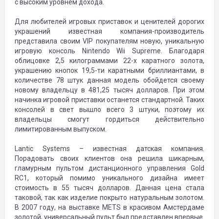
с высоким уровнем дохода.
Для любителей игровых приставок и ценителей дорогих
украшений известная компания-производитель
представила своим VIP покупателям новую, уникальную
игровую консоль Nintendo Wii Supreme. Благодаря
облицовке 2,5 килограммами 22-х каратного золота,
украшению кнопок 19,5-ти каратными бриллиантами, в
количестве 78 штук данная модель обойдется своему
новому владельцу в 481,25 тысяч долларов. При этом
начинка игровой приставки останется стандартной. Таких
консолей в свет вышло всего 3 штуки, поэтому их
владельцы смогут гордиться действительно
лимитированным выпуском.
Lantic Systems – известная датская компания.
Порадовать своих клиентов она решила шикарным,
гламурным пультом дистанционного управления Gold
RC1, который помимо уникального дизайна имеет
стоимость в 55 тысяч долларов. Данная цена стала
таковой, так как изделие покрыто натуральным золотом.
В 2007 году, на выставке METS в красивом Амстердаме
золотой, универсальный пульт был представлен впервые.