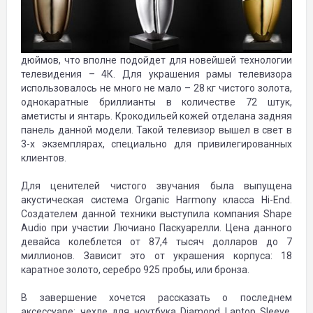
дюймов, что вполне подойдет для новейшей технологии
телевидения – 4К. Для украшения рамы телевизора
использовалось не много не мало – 28 кг чистого золота,
однокаратные бриллианты в количестве 72 штук,
аметисты и янтарь. Крокодильей кожей отделана задняя
панель данной модели. Такой телевизор вышел в свет в
3-х экземплярах, специально для привилегированных
клиентов.
Для ценителей чистого звучания была выпущена
акустическая система Organic Harmony класса Hi-End.
Создателем данной техники выступила компания Shape
Audio при участии Лючиано Паскуарелли. Цена данного
девайса колеблется от 87,4 тысяч долларов до 7
миллионов. Зависит это от украшения корпуса: 18
каратное золото, серебро 925 пробы, или бронза.
В завершение хочется рассказать о последнем
аксессуаре: чехле для ноутбука Diamond Laptop Sleeve,