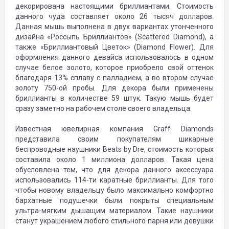
декорирована настоящими бриллиантами. Стоимость
данного чуда составляет около 26 тысяч долларов.
Данная мышь выполнена в двух вариантах утонченного
дизайна «Россыпь Бриллиантов» (Scattered Diamond), а
также «Бриллиантовый Цветок» (Diamond Flower). Для
оформления данного девайса использовалось в одном
случае белое золото, которое приобрело свой оттенок
благодаря 13% сплаву с палладием, а во втором случае
золоту 750-ой пробы. Для декора были применены
бриллианты в количестве 59 штук. Такую мышь будет
сразу заметно на рабочем столе своего владельца.
Известная ювелирная компания Graff Diamonds
представила своим покупателям шикарные
беспроводные наушники Beats by Dre, стоимость которых
составила около 1 миллиона долларов. Такая цена
обусловлена тем, что для декора данного аксессуара
использовались 114-ти каратные бриллианты. Для того
чтобы новому владельцу было максимально комфортно
бархатные подушечки были покрыты специальным
ультра-мягким дышащим материалом. Такие наушники
станут украшением любого стильного парня или девушки