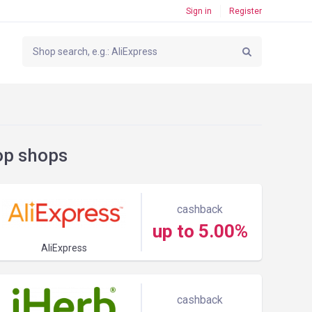
Sign in
Register
op shops
cashback
up to 5.00%
AliExpress
cashback