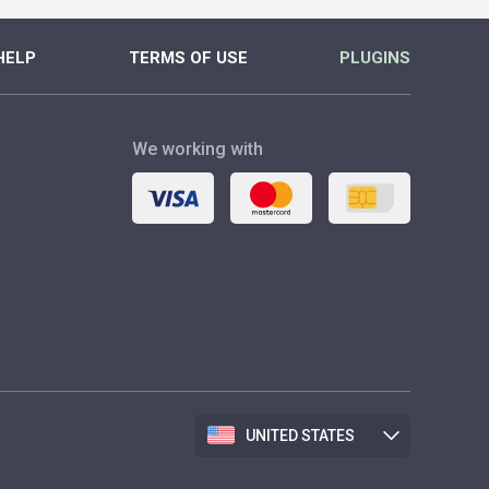
HELP
TERMS OF USE
PLUGINS
We working with
UNITED STATES