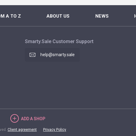
M A TO Z
ABOUT US
NEWS
Smarty.Sale Customer Support
help@smarty.sale
ADD
A SHOP
rved.
Client agreement
Privacy Policy