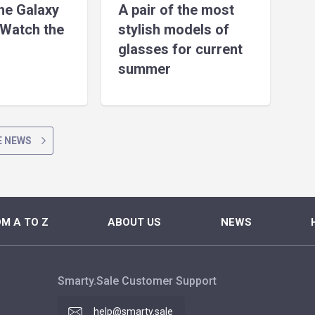
the Galaxy
A pair of the most
Watch the
stylish models of
glasses for current
summer
 NEWS
M A TO Z
ABOUT US
NEWS
Smarty.Sale Customer Support
help@smarty.sale