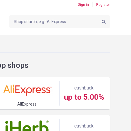
Sign in
Register
op shops
cashback
up to 5.00%
AliExpress
cashback