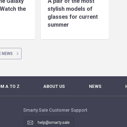
the Galaxy
A pair of the most
Watch the
stylish models of
glasses for current
summer
 NEWS
M A TO Z
ABOUT US
NEWS
Smarty.Sale Customer Support
help@smarty.sale