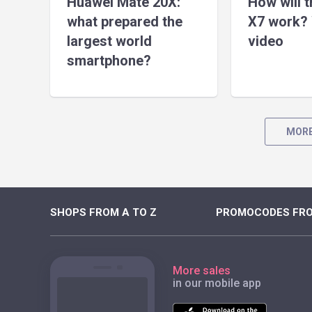
Huawei Mate 20X:
How will 
what prepared the
X7 work? 
largest world
video
smartphone?
MORE
SHOPS FROM A TO Z
PROMOCODES FRO
More sales
in our mobile app