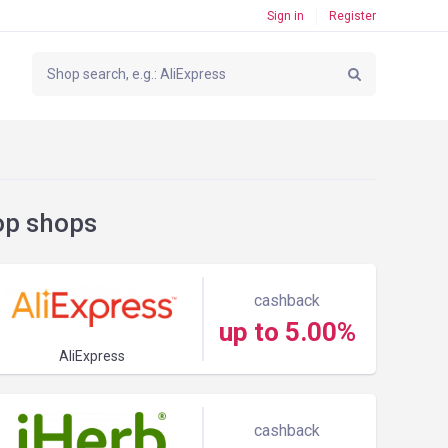
Sign in
Register
op shops
cashback
up to 5.00%
AliExpress
cashback