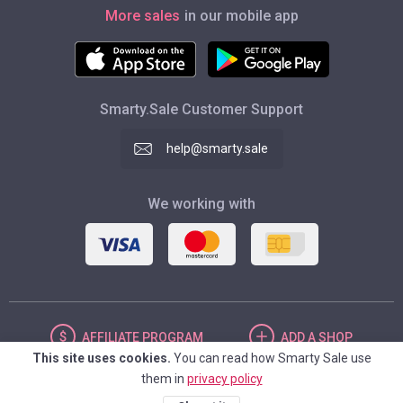
More sales
in our mobile app
Smarty.Sale Customer Support
help@smarty.sale
We working with
AFFILIATE
PROGRAM
ADD
A SHOP
This site uses cookies.
You can read how Smarty Sale use
them in
privacy policy
UNITED STATES