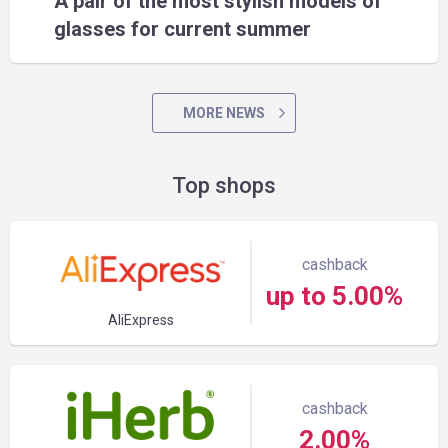
A pair of the most stylish models of
glasses for current summer
MORE NEWS
Top shops
cashback
up to 5.00%
AliExpress
cashback
2.00%