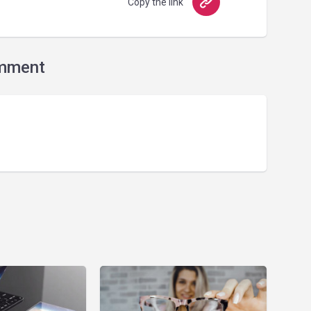
Copy the link
mment