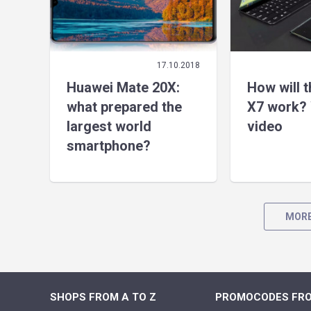
17.10.2018
Huawei Mate 20X:
How will 
what prepared the
X7 work? 
largest world
video
smartphone?
MORE
SHOPS FROM A TO Z
PROMOCODES FRO