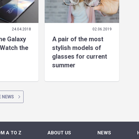
24.04.2018
02.06.2019
the Galaxy
A pair of the most
Watch the
stylish models of
glasses for current
summer
 NEWS
M A TO Z
ABOUT US
NEWS