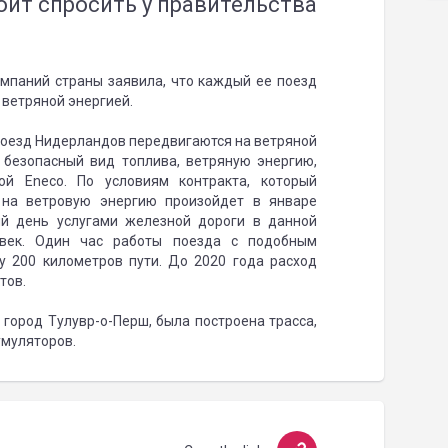
оит спросить у правительства
мпаний страны заявила, что каждый ее поезд
 ветряной энергией.
й поезд Нидерландов передвигаются на ветряной
 безопасный вид топлива, ветряную энергию,
й Eneco. По условиям контракта, который
 на ветровую энергию произойдет в январе
ый день услугами железной дороги в данной
овек. Один час работы поезда с подобным
у 200 километров пути. До 2020 года расход
тов.
 город Тулувр-о-Перш, была построена трасса,
умуляторов.