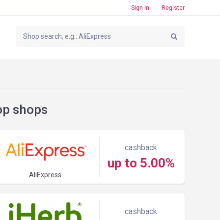
Sign in
Register
op shops
cashback
up to 5.00%
AliExpress
cashback