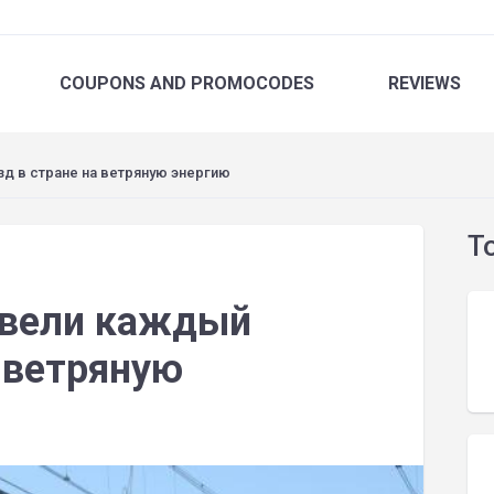
COUPONS
AND PROMOCODES
REVIEWS
 в стране на ветряную энергию
T
евели каждый
а ветряную