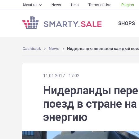
About us
News
Help
Terms of Use
Plugins
SHOPS
Cashback
News
Нидерланды перевели каждый поезд
11.01.2017
17:02
Нидерланды пер
поезд в стране н
энергию