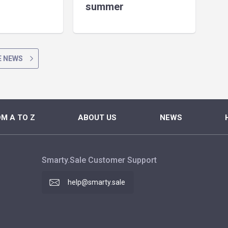
summer
 NEWS
M A TO Z
ABOUT US
NEWS
Smarty.Sale Customer Support
help@smarty.sale