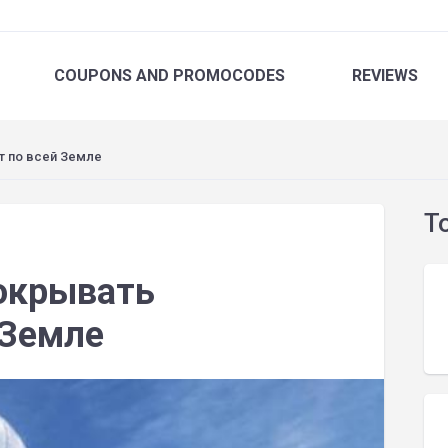
COUPONS
AND PROMOCODES
REVIEWS
т по всей Земле
T
покрывать
 Земле