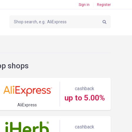
Sign in
Register
op shops
cashback
up to 5.00%
AliExpress
cashback