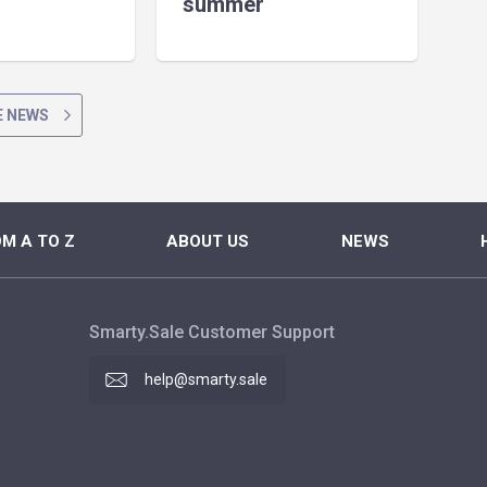
summer
 NEWS
M A TO Z
ABOUT US
NEWS
Smarty.Sale Customer Support
help@smarty.sale