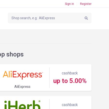
Sign in
Register
op shops
cashback
up to 5.00%
AliExpress
cashback