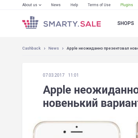
About us
News
Help
Terms of Use
Plugins
SHOPS
Cashback
News
Apple неожиданно презентовал нове
07.03.2017
11:01
Apple неожиданно
новенький вариан