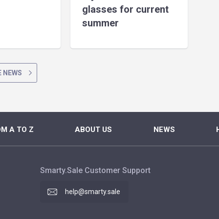
glasses for current
summer
 NEWS
M A TO Z
ABOUT US
NEWS
Smarty.Sale Customer Support
help@smarty.sale