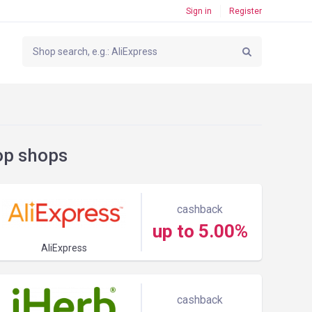
Sign in
Register
op shops
cashback
up to 5.00%
AliExpress
cashback