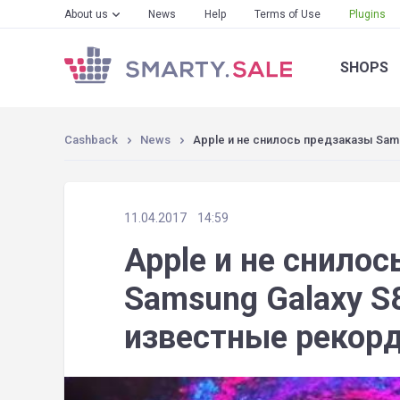
About us
News
Help
Terms of Use
Plugins
SHOPS
Cashback
News
Apple и не снилось предзаказы Sam
11.04.2017
14:59
Apple и не снило
Samsung Galaxy S
известные рекор