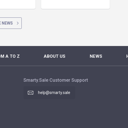
 NEWS
M A TO Z
ABOUT US
NEWS
Smarty.Sale Customer Support
help@smarty.sale