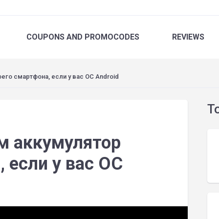
COUPONS
AND PROMOCODES
REVIEWS
го смартфона, если у вас ОС Android
T
м аккумулятор
 если у вас ОС