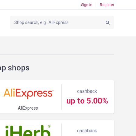
Sign in
Register
op shops
cashback
up to 5.00%
AliExpress
cashback