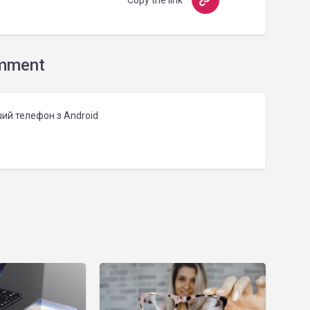
Copy the link
mment
ий телефон з Android