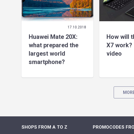
17.10.2018
Huawei Mate 20X:
How will 
what prepared the
X7 work? 
largest world
video
smartphone?
MORE
SHOPS FROM A TO Z
PROMOCODES FRO