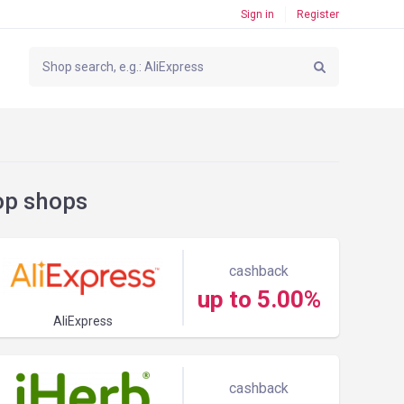
Sign in
Register
op shops
cashback
up to 5.00%
AliExpress
cashback