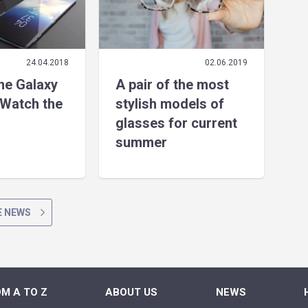
24.04.2018
02.06.2019
the Galaxy
A pair of the most
Watch the
stylish models of
glasses for current
summer
 NEWS
M A TO Z
ABOUT US
NEWS