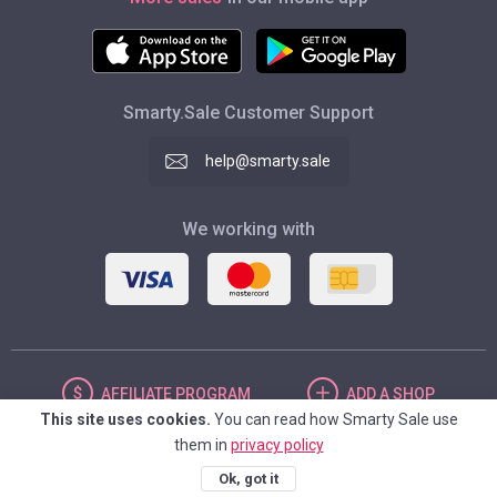
Smarty.Sale Customer Support
help@smarty.sale
We working with
AFFILIATE
PROGRAM
ADD
A SHOP
This site uses cookies.
You can read how Smarty Sale use
them in
privacy policy
UNITED STATES
Ok, got it