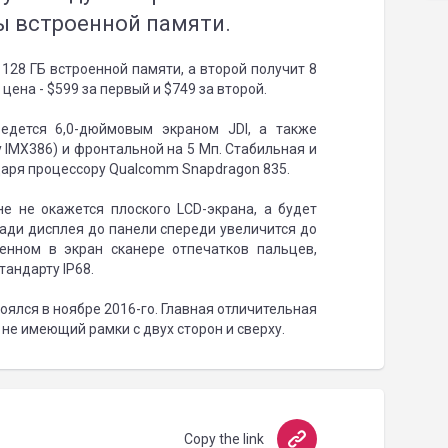
ы встроенной памяти.
 128 ГБ встроенной памяти, а второй получит 8
цена - $599 за первый и $749 за второй.
едется 6,0-дюймовым экраном JDI, а также
y IMX386) и фронтальной на 5 Мп. Стабильная и
даря процессору Qualcomm Snapdragon 835.
не не окажется плоского LCD-экрана, а будет
ади дисплея до панели спереди увеличится до
оенном в экран сканере отпечатков пальцев,
тандарту IP68.
тоялся в ноябре 2016-го. Главная отличительная
 не имеющий рамки с двух сторон и сверху.
Copy the link