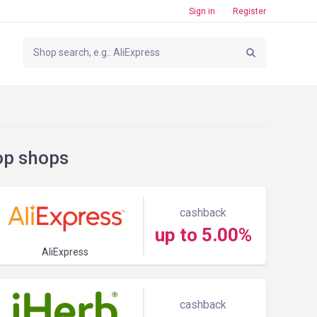
Sign in
Register
op shops
cashback
up to 5.00%
AliExpress
cashback