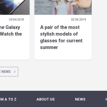
24.04.2018
02.06.2019
the Galaxy
A pair of the most
Watch the
stylish models of
glasses for current
summer
 NEWS
M A TO Z
ABOUT US
NEWS