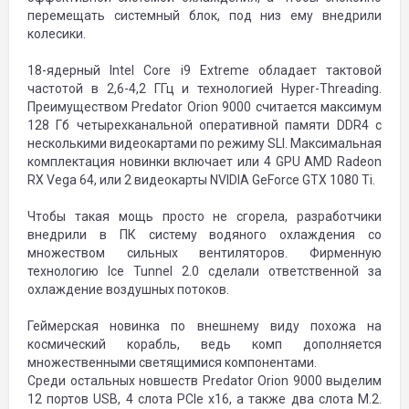
перемещать системный блок, под низ ему внедрили
колесики.
18-ядерный Intel Core i9 Extreme обладает тактовой
частотой в 2,6-4,2 ГГц и технологией Hyper-Threading.
Преимуществом Predator Orion 9000 считается максимум
128 Гб четырехканальной оперативной памяти DDR4 с
несколькими видеокартами по режиму SLI. Максимальная
комплектация новинки включает или 4 GPU AMD Radeon
RX Vega 64, или 2 видеокарты NVIDIA GeForce GTX 1080 Ti.
Чтобы такая мощь просто не сгорела, разработчики
внедрили в ПК систему водяного охлаждения со
множеством сильных вентиляторов. Фирменную
технологию Ice Tunnel 2.0 сделали ответственной за
охлаждение воздушных потоков.
Геймерская новинка по внешнему виду похожа на
космический корабль, ведь комп дополняется
множественными светящимися компонентами.
Среди остальных новшеств Predator Orion 9000 выделим
12 портов USB, 4 слота PCIe x16, а также два слота М.2.