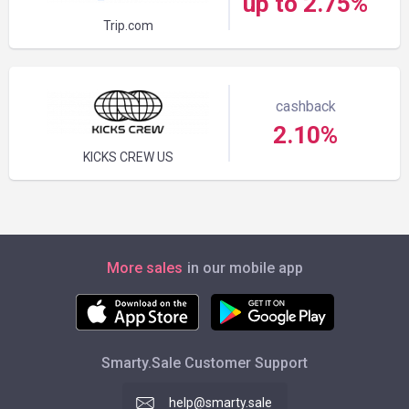
up to 2.75%
Trip.com
cashback
2.10%
KICKS CREW US
More sales
in our mobile app
Smarty.Sale Customer Support
help@smarty.sale