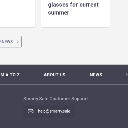
glasses for current
summer
 NEWS
M A TO Z
ABOUT US
NEWS
Smarty.Sale Customer Support
help@smarty.sale