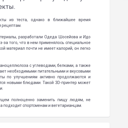
екты.
кты из теста, однако в ближайшее время
м рецептам.
териалы, разработали Одеда Шосейова и Идо
з-за того, что в нем применялось специальное
ой материал почти не имеет калорий, он легко
аноцеллюлоза с углеводами, белками, а также
адает необходимыми питательными и вкусовыми
боты по улучшениям активно продолжаются и
ится новыми блюдами. Такой 3D-принтер может
и.
дущем полноценно заменить пищу людям, не
ра подходит спортсменам и вегетарианцам.