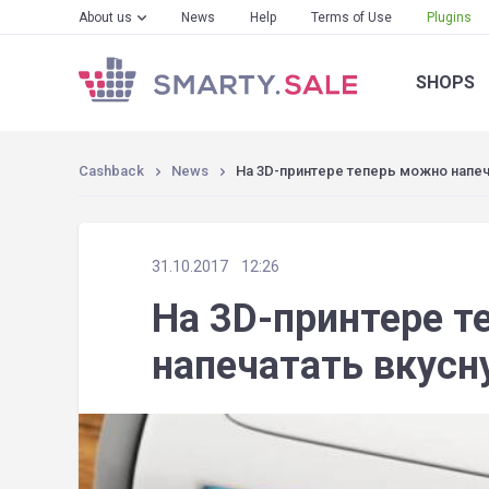
About us
News
Help
Terms of Use
Plugins
SHOPS
Cashback
News
На 3D-принтере теперь можно напеч
31.10.2017
12:26
На 3D-принтере т
напечатать вкусн