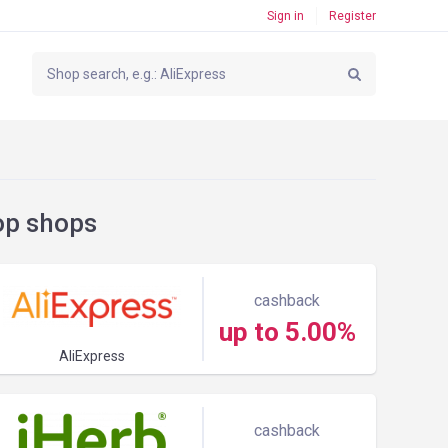
Sign in
Register
op shops
cashback
up to 5.00%
AliExpress
cashback