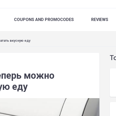
COUPONS
AND PROMOCODES
REVIEWS
атать вкусную еду
T
еперь можно
ую еду