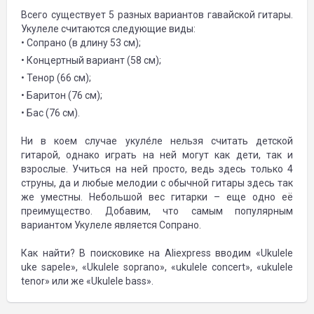
Всего существует 5 разных вариантов гавайской гитары.
Укулеле считаются следующие виды:
• Сопрано (в длину 53 см);
• Концертный вариант (58 см);
• Тенор (66 см);
• Баритон (76 см);
• Бас (76 см).
Ни в коем случае укуле́ле нельзя считать детской
гитарой, однако играть на ней могут как дети, так и
взрослые. Учиться на ней просто, ведь здесь только 4
струны, да и любые мелодии с обычной гитары здесь так
же уместны. Небольшой вес гитарки – еще одно её
преимущество. Добавим, что самым популярным
вариантом Укулеле является Сопрано.
Как найти? В поисковике на Aliexpress вводим «Ukulele
uke sapele», «Ukulele soprano», «ukulele concert», «ukulele
tenor» или же «Ukulele bass».