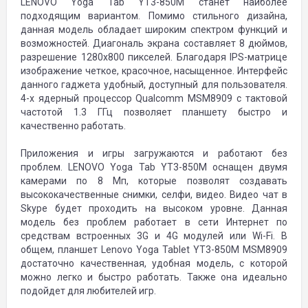
LENOVO Yoga Tab YT3-850M станет наиболее
подходящим вариантом. Помимо стильного дизайна,
данная модель обладает широким спектром функций и
возможностей. Диагональ экрана составляет 8 дюймов,
разрешение 1280x800 пикселей. Благодаря IPS-матрице
изображение четкое, красочное, насыщенное. Интерфейс
данного гаджета удобный, доступный для пользователя.
4-х ядерный процессор Qualcomm MSM8909 с тактовой
частотой 1.3 ГГц позволяет планшету быстро и
качественно работать.
Приложения и игры загружаются и работают без
проблем. LENOVO Yoga Tab YT3-850M оснащен двумя
камерами по 8 Мп, которые позволят создавать
высококачественные снимки, селфи, видео. Видео чат в
Skype будет проходить на высоком уровне. Данная
модель без проблем работает в сети Интернет по
средствам встроенных 3G и 4G модулей или Wi-Fi. В
общем, планшет Lenovo Yoga Tablet YT3-850M MSM8909
достаточно качественная, удобная модель, с которой
можно легко и быстро работать. Также она идеально
подойдет для любителей игр.