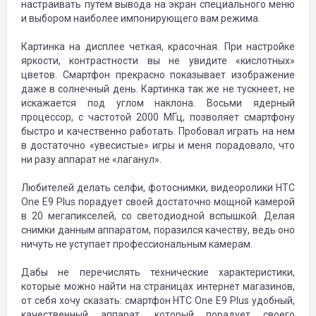
настраивать путем вывода на экран специального меню
и выбором наиболее импонирующего вам режима.
Картинка на дисплее четкая, красочная. При настройке
яркости, контрастности вы не увидите «кислотных»
цветов. Смартфон прекрасно показывает изображение
даже в солнечный день. Картинка так же не тускнеет, не
искажается под углом наклона. Восьми ядерный
процессор, с частотой 2000 МГц, позволяет смартфону
быстро и качественно работать. Пробовал играть на нем
в достаточно «увесистые» игры и меня порадовало, что
ни разу аппарат не «лаганул».
Любителей делать селфи, фотоснимки, видеоролики HTC
One E9 Plus порадует своей достаточно мощной камерой
в 20 мегапикселей, со светодиодной вспышкой. Делая
снимки данным аппаратом, поразился качеству, ведь оно
ничуть не уступает профессиональным камерам.
Дабы не перечислять технические характеристики,
которые можно найти на страницах интернет магазинов,
от себя хочу сказать: смартфон HTC One E9 Plus удобный,
качественный аппарат, который порадует своего