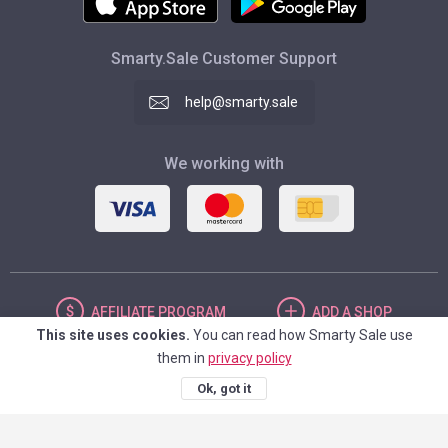
Smarty.Sale Customer Support
help@smarty.sale
We working with
AFFILIATE
PROGRAM
ADD
A SHOP
This site uses cookies.
You can read how Smarty Sale use
them in
privacy policy
UNITED STATES
Ok, got it
© 2026. Smarty.Sale. All rights reserved.
Client agreement
Privacy Policy