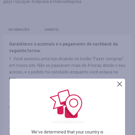
двух городов: Коврова и Новосибирска
INFORMAÇÕES
GARANTIA
Garantimos o acúmulo e o pagamento de cashback da
seguinte forma:
1. Você acessou uma loja clicando no botão "Fazer compras"
em nosso site. Não se passaram mais de 4 horas desde o seu
acesso, e o pedido foi concluído enquanto você estava na
loja.
2. Ao acessar a loja, você não utilizou banners em outras
fontes ou seu acesso ao site não foi devido a listas de
discussão de terceiros e você também não utilizou códigos
promocionais de terceiros.
3. O item que você escolheu participa do cashback (em
determinadas lojas os produtos podem ser divididos por
categorias; veja a aba "INFORMAÇÕES/TERMOS E
We've determined that your country is
CONDIÇÕES")