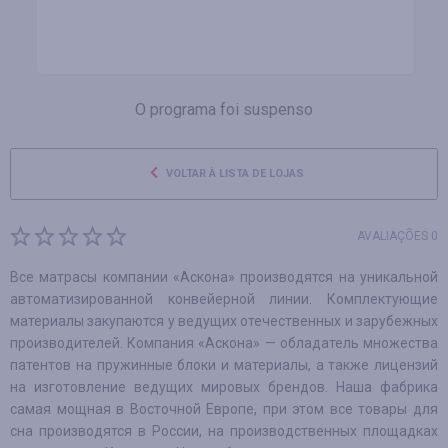
O programa foi suspenso
VOLTAR À LISTA DE LOJAS
AVALIAÇÕES 0
Все матрасы компании «Аскона» производятся на уникальной
автоматизированной конвейерной линии. Комплектующие
материалы закупаются у ведущих отечественных и зарубежных
производителей. Компания «Аскона» — обладатель множества
патентов на пружинные блоки и материалы, а также лицензий
на изготовление ведущих мировых брендов. Наша фабрика
самая мощная в Восточной Европе, при этом все товары для
сна производятся в России, на производственных площадках