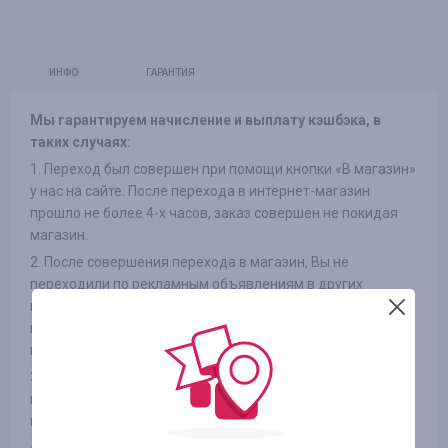
ИНФО
ГАРАНТИЯ
Мы гарантируем начисление и выплату кэшбэка, в
таких случаях:
1. Переход был совершен при помощи кнопки «В магазин»
у нас на сайте. После перехода в интернет-магазин
прошло не более 4-х часов, заказ совершен не покидая
магазин.
2. После совершения перехода в магазин, Вы не
переходили по рекламным объявлениям в других
источниках и не переходили из рассылок интернет-
магазинов на сайт, так же не использовали сторонние
промокоды
3. Выбранный Вами товар участвует в кэшбэке (в
некоторых интернет-магазинах есть разделение на
категории, смотрите вкладку «ИНФОРМАЦИЯ/УСЛОВИЯ» )