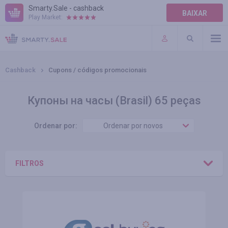
Smarty.Sale - cashback
BAIXAR
Play Market:
AJUDA
TERMOS DE USO
Cashback
Cupons / códigos promocionais
Купоны на часы (Brasil) 65 peças
Ordenar por:
Ordenar por novos
FILTROS