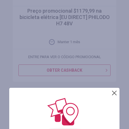
Preço promocional $1179,99 na
bicicleta elétrica [EU DIRECT] PHILODO
H7 48V
Manter 1 mês
ENTRE PARA VER O CÓDIGO PROMOCIONAL
OBTER CASHBACK