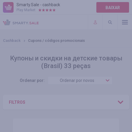
Smarty.Sale - cashback
BAIXAR
Play Market:
AJUDA
TERMOS DE USO
Cashback
Cupons / códigos promocionais
Купоны и скидки на детские товары
(Brasil) 33 peças
Ordenar por:
Ordenar por novos
FILTROS