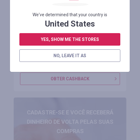
Preço promocional $1549,99 na
We've determined that your country is
bicicleta elétrica [UK Direct] RZOGUWEX
United States
S7 48V
YES, SHOW ME THE STORES
Manter 4 mês
NO, LEAVE IT AS
ENTRE PARA VER O CÓDIGO PROMOCIONAL
OBTER CASHBACK
CADASTRE-SE E VOCÊ RECEBERÁ
DINHEIRO DE VOLTA PELAS SUAS
COMPRAS