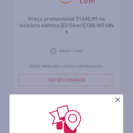
Preço promocional $1545,99 na
bicicleta elétrica [EU Direct] ORLMS MN
6
Manter 1 mês
ENTRE PARA VER O CÓDIGO PROMOCIONAL
OBTER CASHBACK