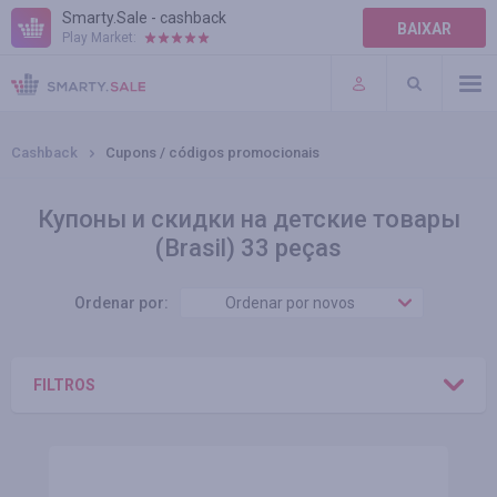
Smarty.Sale - cashback
BAIXAR
Play Market:
AJUDA
TERMOS DE USO
Cashback
Cupons / códigos promocionais
Купоны и скидки на детские товары
(Brasil) 33 peças
Ordenar por:
Ordenar por novos
FILTROS