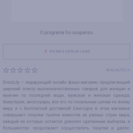
O programa foi suspenso
VOLTAR À LISTA DE LOJAS
AVALIAÇÕES 0
DressLily – лидирующий онлайн фэшн-магазин, предлагающий
широкий спектр высококачественных товаров для женщин и
мужчин по последней моде, мужская и женская одежда,
бижутерия, аксессуары, все это по посильным ценам по всему
миру и с бесплатной доставкой! Ежегодно в этом магазине
совершают покупки тысячи клиентов из разных стран мира,
каждый из которых остается доволен сделанным выбором, а
большинство продолжают осуществлять покупки и далее.