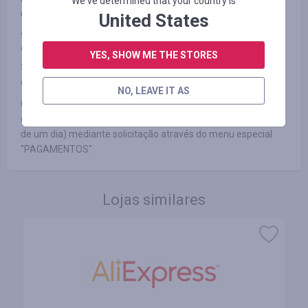
We've determined that your country is
CONDIÇÕES")
United States
4. Após o pagamento, você não rejeitou o produto que
comprou por qualquer motivo.
YES, SHOW ME THE STORES
5. Você não desativa anúncios ou usa aplicativos de bloqueio
de anúncios, como AdBlock ou produtos similares.
NO, LEAVE IT AS
Garantimos que você receberá um pagamento pelo método
que você preferir dentro de 3 dias úteis (geralmente dentro
de um dia) mediante solicitação através do menu especial
"PAGAMENTOS".
Lojas similares