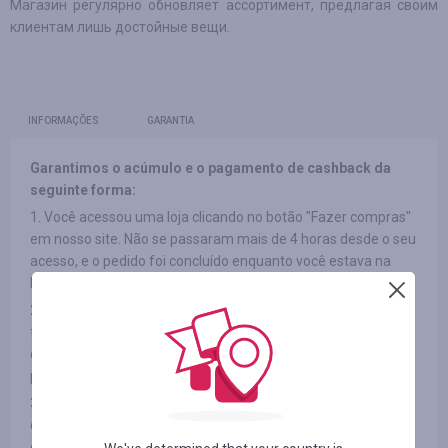
Магазин регулярно обновляет ассортимент, предлагая своим
клиентам лишь достойные вещи.
INFORMAÇÕES
GARANTIA
Garantimos o acúmulo e o pagamento de cashback da
seguinte forma:
1. Você acessou uma loja clicando no botão "Fazer compras"
em nosso site. Não se passaram mais de 4 horas desde o seu
acesso, e o pedido foi concluído enquanto você estava na
loja.
2. Ao acessar a loja, você não utilizou banners em outras
fontes ou seu acesso ao site não foi devido a listas de
discussão de terceiros e você também não utilizou códigos
promocionais de terceiros.
3. O item que você escolheu participa do cashback (em
determinadas lojas os produtos podem ser divididos por
categorias; veja a aba "INFORMAÇÕES/TERMOS E