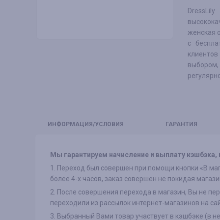
DressLil
высокока
женская о
с беспла
клиентов
выбором,
регулярн
ИНФО
РМАЦИЯ/УСЛОВИЯ
ГАРАНТИЯ
Мы гарантируем начисление и выплату кэшбэка, в
1. Переход был совершен при помощи кнопки «В маг
более 4-х часов, заказ совершен не покидая магази
2. После совершения перехода в магазин, Вы не пе
переходили из рассылок интернет-магазинов на са
3. Выбранный Вами товар участвует в кэшбэке (в н