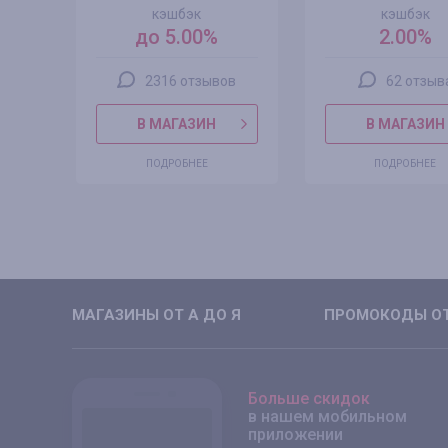
кэшбэк
кэшбэк
0%
до 5.00%
2.00%
2316 отзывов
62 отзыв
В МАГАЗИН
В МАГАЗИН
ПОДРОБНЕЕ
ПОДРОБНЕЕ
МАГАЗИНЫ ОТ А ДО Я
ПРОМОКОДЫ ОТ
Больше скидок
в нашем мобильном
приложении