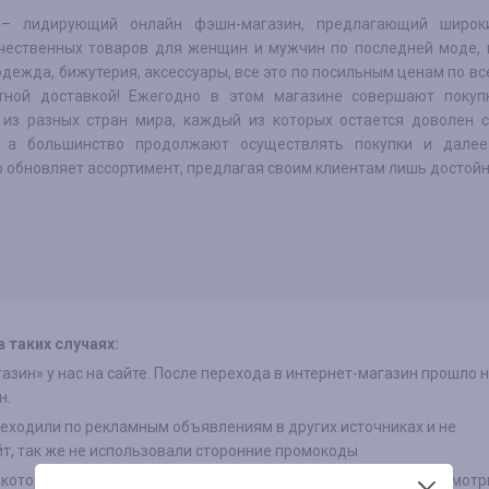
y – лидирующий онлайн фэшн-магазин, предлагающий широк
чественных товаров для женщин и мужчин по последней моде, 
дежда, бижутерия, аксессуары, все это по посильным ценам по вс
тной доставкой! Ежегодно в этом магазине совершают покуп
 из разных стран мира, каждый из которых остается доволен 
 а большинство продолжают осуществлять покупки и далее
о обновляет ассортимент, предлагая своим клиентам лишь достой
 таких случаях:
азин» у нас на сайте. После перехода в интернет-магазин прошло 
н.
реходили по рекламным объявлениям в других источниках и не
йт, так же не использовали сторонние промокоды
екоторых интернет-магазинах есть разделение на категории, смотр