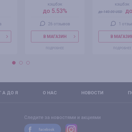
кэшбэк
кэшбэк
до 5.53%
до
до
140.00
USD
а
26 отзывов
1 отзы
В МАГАЗИН
В МАГАЗИ
ПОДРОБНЕЕ
ПОДРОБНЕЕ
 А ДО Я
О НАС
НОВОСТИ
П
Следите за новостями и акциями
facebook