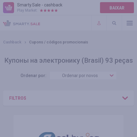
Smarty.Sale - cashback
BAIXAR
Play Market:
AJUDA
TERMOS DE USO
Cashback
Cupons / códigos promocionais
Купоны на электронику (Brasil) 93 peças
Ordenar por:
Ordenar por novos
FILTROS