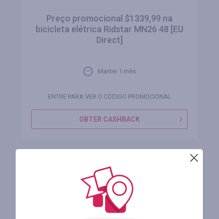
Preço promocional $1339,99 na
bicicleta elétrica Ridstar MN26 48 [EU
Direct]
Manter 1 mês
ENTRE PARA VER O CÓDIGO PROMOCIONAL
OBTER CASHBACK