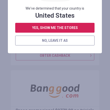
9,82% de desconto na bicicleta elétrica
We've determined that your country is
FAFREES F20 ULTRA, motor de 750 W,
United States
bateria de 48 V 25 Ah, 20
YES, SHOW ME THE STORES
Manter 1 mês
NO, LEAVE IT AS
ENTRE PARA VER O CÓDIGO PROMOCIONAL
OBTER CASHBACK