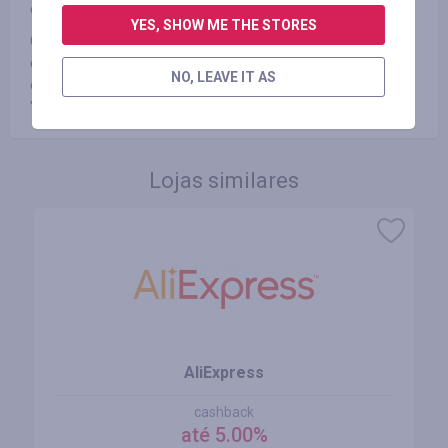
de anúncios, como AdBlock ou produtos similares.
YES, SHOW ME THE STORES
Garantimos que você receberá um pagamento pelo método
que você preferir dentro de 3 dias úteis (geralmente dentro
NO, LEAVE IT AS
de um dia) mediante solicitação através do menu especial
"PAGAMENTOS".
Lojas similares
AliExpress
cashback
até 5.00%