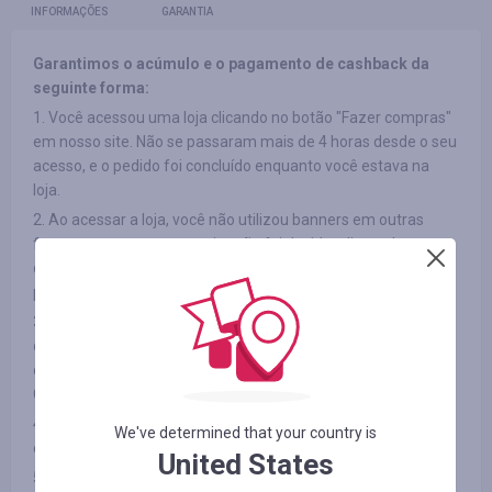
INFORMAÇÕES
GARANTIA
Garantimos o acúmulo e o pagamento de cashback da
seguinte forma:
1. Você acessou uma loja clicando no botão "Fazer compras"
em nosso site. Não se passaram mais de 4 horas desde o seu
acesso, e o pedido foi concluído enquanto você estava na
loja.
2. Ao acessar a loja, você não utilizou banners em outras
fontes ou seu acesso ao site não foi devido a listas de
discussão de terceiros e você também não utilizou códigos
promocionais de terceiros.
3. O item que você escolheu participa do cashback (em
determinadas lojas os produtos podem ser divididos por
categorias; veja a aba "INFORMAÇÕES/TERMOS E
CONDIÇÕES")
4. Após o pagamento, você não rejeitou o produto que
We've determined that your country is
comprou por qualquer motivo.
United States
5. Você não desativa anúncios ou usa aplicativos de bloqueio