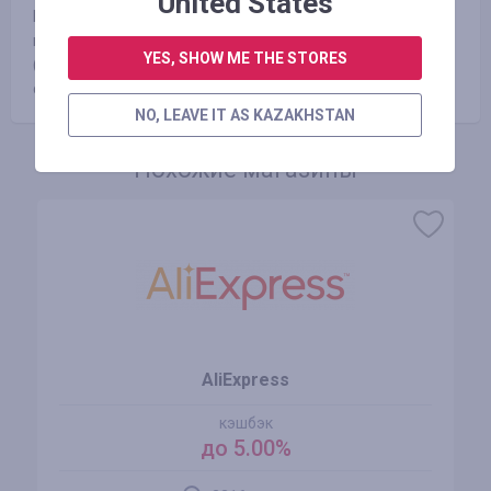
United States
Гарантируем выплату заработанных Вами средств на
выбранный удобный способ в течении 3-х рабочих дней
YES, SHOW ME THE STORES
(обычно не более суток) после подачи запроса через
специальное меню «ВЫВОД СРЕДСТВ».
NO, LEAVE IT AS KAZAKHSTAN
Похожие магазины
AliExpress
кэшбэк
до 5.00%