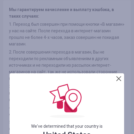
Мы гарантируем начисление и выплату кэшбэка, в
таких случаях:
1. Переход был совершен при помощи кнопки «В магазин»
у нас на сайте. После перехода в интернет-магазин
прошло не более 4-х часов, заказ совершен не покидая
магазин.
2. После совершения перехода в магазин, Вы не
переходили по рекламным объявлениям в других
источниках и не переходили из рассылок интернет-
магазинов на сайт, так же не использовали сторонние
промокоды
3. Выбранный Вами товар участвует в кэшбэке (в
некоторых интернет-магазинах есть разделение на
категории, смотрите вкладку «ИНФОРМАЦИЯ/УСЛОВИЯ» )
4. После оплаты товара Вами в интернет-магазине, Вы не
отказались от товара по каким либо причинам
5. Вы не используете или отключили специальные
We've determined that your country is
блокировщики рекламы, такие как AdBlock и другие